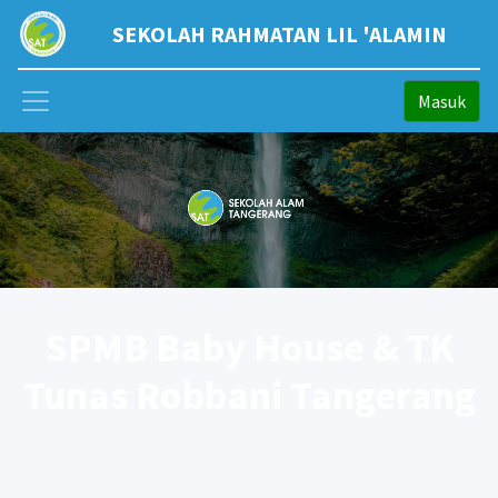
SEKOLAH RAHMATAN LIL 'ALAMIN
Masuk
SPMB Baby House & TK
Tunas Robbani Tangerang